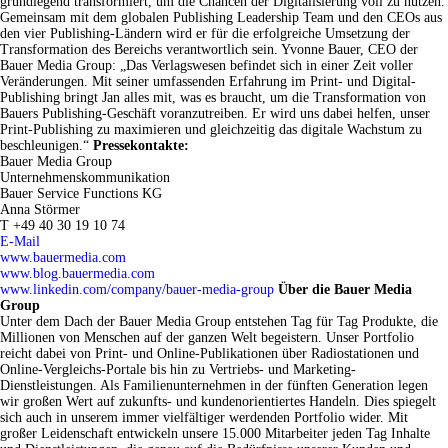
grundlegend transformiert, um die Chancen der Digitalisierung voll zu nutzen.
Gemeinsam mit dem globalen Publishing Leadership Team und den CEOs aus
den vier Publishing-Ländern wird er für die erfolgreiche Umsetzung der
Transformation des Bereichs verantwortlich sein. Yvonne Bauer, CEO der
Bauer Media Group: „Das Verlagswesen befindet sich in einer Zeit voller
Veränderungen. Mit seiner umfassenden Erfahrung im Print- und Digital-
Publishing bringt Jan alles mit, was es braucht, um die Transformation von
Bauers Publishing-Geschäft voranzutreiben. Er wird uns dabei helfen, unser
Print-Publishing zu maximieren und gleichzeitig das digitale Wachstum zu
beschleunigen.“
Pressekontakte:
Bauer Media Group
Unternehmenskommunikation
Bauer Service Functions KG
Anna Störmer
T +49 40 30 19 10 74
E-Mail
www.bauermedia.com
www.blog.bauermedia.com
www.linkedin.com/company/bauer-media-group
Über die Bauer Media
Group
Unter dem Dach der Bauer Media Group entstehen Tag für Tag Produkte, die
Millionen von Menschen auf der ganzen Welt begeistern. Unser Portfolio
reicht dabei von Print- und Online-Publikationen über Radiostationen und
Online-Vergleichs-Portale bis hin zu Vertriebs- und Marketing-
Dienstleistungen. Als Familienunternehmen in der fünften Generation legen
wir großen Wert auf zukunfts- und kundenorientiertes Handeln. Dies spiegelt
sich auch in unserem immer vielfältiger werdenden Portfolio wider. Mit
großer Leidenschaft entwickeln unsere 15.000 Mitarbeiter jeden Tag Inhalte