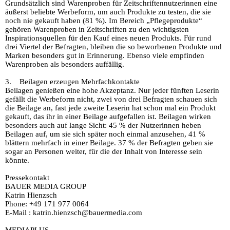
Grundsätzlich sind Warenproben für Zeitschriftennutzerinnen eine
äußerst beliebte Werbeform, um auch Produkte zu testen, die sie
noch nie gekauft haben (81 %). Im Bereich „Pflegeprodukte“
gehören Warenproben in Zeitschriften zu den wichtigsten
Inspirationsquellen für den Kauf eines neuen Produkts. Für rund
drei Viertel der Befragten, bleiben die so beworbenen Produkte und
Marken besonders gut in Erinnerung. Ebenso viele empfinden
Warenproben als besonders auffällig.
3. Beilagen erzeugen Mehrfachkontakte
Beilagen genießen eine hohe Akzeptanz. Nur jeder fünften Leserin
gefällt die Werbeform nicht, zwei von drei Befragten schauen sich
die Beilage an, fast jede zweite Leserin hat schon mal ein Produkt
gekauft, das ihr in einer Beilage aufgefallen ist. Beilagen wirken
besonders auch auf lange Sicht: 45 % der Nutzerinnen heben
Beilagen auf, um sie sich später noch einmal anzusehen, 41 %
blättern mehrfach in einer Beilage. 37 % der Befragten geben sie
sogar an Personen weiter, für die der Inhalt von Interesse sein
könnte.
Pressekontakt
BAUER MEDIA GROUP
Katrin Hienzsch
Phone: +49 171 977 0064
E-Mail : katrin.hienzsch@bauermedia.com