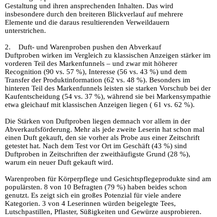
Gestaltung und ihren ansprechenden Inhalten. Das wird
insbesondere durch den breiteren Blickverlauf auf mehrere
Elemente und die daraus resultierenden Verweildauern
unterstrichen.
2. Duft- und Warenproben pushen den Abverkauf
Duftproben wirken im Vergleich zu klassischen Anzeigen stärker im
vorderen Teil des Markenfunnels – und zwar mit höherer
Recognition (90 vs. 57 %), Interesse (56 vs. 43 %) und dem
Transfer der Produktinformation (62 vs. 48 %). Besonders im
hinteren Teil des Markenfunnels leisten sie starken Vorschub bei der
Kaufentscheidung (54 vs. 37 %), während sie bei Markensympathie
etwa gleichauf mit klassischen Anzeigen liegen ( 61 vs. 62 %).
Die Stärken von Duftproben liegen demnach vor allem in der
Abverkaufsförderung. Mehr als jede zweite Leserin hat schon mal
einen Duft gekauft, den sie vorher als Probe aus einer Zeitschrift
getestet hat. Nach dem Test vor Ort im Geschäft (43 %) sind
Duftproben in Zeitschriften der zweithäufigste Grund (28 %),
warum ein neuer Duft gekauft wird.
Warenproben für Körperpflege und Gesichtspflegeprodukte sind am
populärsten. 8 von 10 Befragten (79 %) haben beides schon
genutzt. Es zeigt sich ein großes Potenzial für viele andere
Kategorien. 3 von 4 Leserinnen würden beigelegte Tees,
Lutschpastillen, Pflaster, Süßigkeiten und Gewürze ausprobieren.