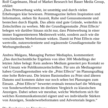
Rolf Gagelmann, Head of Market Research bei Bauer Media Group,
erklärt:
„Dass Printwerbung wirkt, ist unstrittig und durch vielen
Erhebungen klar bewiesen. Printmagazine liefern Inspiration und
Information, stehen für Auszeit, Ruhe und Genussmomente und
bestechen durch Haptik. Das allein sind gute Gründe, weiterhin in
Zeitschriften zu werben. Mit der Grundlagenstudie ,Print Effects‘
belegen wir darüber hinaus nicht nur, dass Printwerbung in einer
immer fragmentierteren Medienwelt wirkt, sondern auch wie die
verschiedenen Werbeformate wirken. Damit ist Print Effects eine
wertvolle, nutzerorientierte und ergänzende Grundlagenstudie für
Werbungtreibende.“
Andrea Malgara, Managing Partner Mediaplus, kommentiert:
„Das durchschnittliche Ergebnis von über 300 Modellings der
letzten Jahre belegt: Kein anderes Medium generiert pro Kontakt so
viel Umsatz wie Publikumszeitschriften. Für uns als Mediaagentur
haben Grundlagenstudien wie die „Print Effects“ im Planungsalltag
eine hohe Relevanz. Die letzten Basisstudien zu Print sind älteren
Datums und kommen daher nur noch selten bei Planungen zum
Einsatz. „Print Effects“ bewertet erstmals trennscharf die Wirkung
von Sonderwerbeformen im direkten Vergleich zu klassischen
Anzeigen. Dabei sehen wir messbar, welche Werbeform sich für
welches Kommunikationsziel eignet und wo individuelle Stärken
von Anzeigen, Sonderwerbeformaten und Advertorials liegen.“