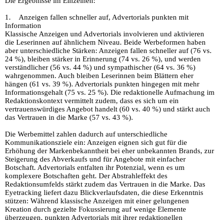
Die Ergebnisse im Einzelnen:
1. Anzeigen fallen schneller auf, Advertorials punkten mit
Information
Klassische Anzeigen und Advertorials involvieren und aktivieren
die Leserinnen auf ähnlichem Niveau. Beide Werbeformen haben
aber unterschiedliche Stärken: Anzeigen fallen schneller auf (76 vs.
24 %), bleiben stärker in Erinnerung (74 vs. 26 %), und werden
verständlicher (56 vs. 44 %) und sympathischer (64 vs. 36 %)
wahrgenommen. Auch bleiben Leserinnen beim Blättern eher
hängen (61 vs. 39 %). Advertorials punkten hingegen mit mehr
Informationsgehalt (75 vs. 25 %). Die redaktionelle Aufmachung im
Redaktionskontext vermittelt zudem, dass es sich um ein
vertrauenswürdiges Angebot handelt (60 vs. 40 %) und stärkt auch
das Vertrauen in die Marke (57 vs. 43 %).
Die Werbemittel zahlen dadurch auf unterschiedliche
Kommunikationsziele ein: Anzeigen eignen sich gut für die
Erhöhung der Markenbekanntheit bei eher unbekannten Brands, zur
Steigerung des Abverkaufs und für Angebote mit einfacher
Botschaft. Advertorials entfalten ihr Potenzial, wenn es um
komplexere Botschaften geht. Der Abstrahleffekt des
Redaktionsumfelds stärkt zudem das Vertrauen in die Marke. Das
Eyetracking liefert dazu Blickverlaufsdaten, die diese Erkenntnis
stützen: Während klassische Anzeigen mit einer gelungenen
Kreation durch gezielte Fokussierung auf wenige Elemente
überzeugen, punkten Advertorials mit ihrer redaktionellen