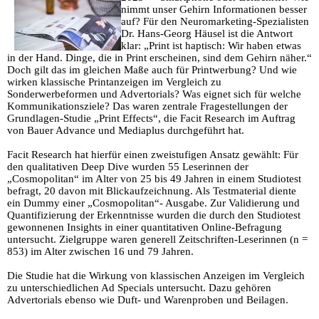
nimmt unser Gehirn Informationen besser
auf? Für den Neuromarketing-Spezialisten
Dr. Hans-Georg Häusel ist die Antwort
klar: „Print ist haptisch: Wir haben etwas
in der Hand. Dinge, die in Print erscheinen, sind dem Gehirn näher.“
Doch gilt das im gleichen Maße auch für Printwerbung? Und wie
wirken klassische Printanzeigen im Vergleich zu
Sonderwerbeformen und Advertorials? Was eignet sich für welche
Kommunikationsziele? Das waren zentrale Fragestellungen der
Grundlagen-Studie „Print Effects“, die Facit Research im Auftrag
von Bauer Advance und Mediaplus durchgeführt hat.
Facit Research hat hierfür einen zweistufigen Ansatz gewählt: Für
den qualitativen Deep Dive wurden 55 Leserinnen der
„Cosmopolitan“ im Alter von 25 bis 49 Jahren in einem Studiotest
befragt, 20 davon mit Blickaufzeichnung. Als Testmaterial diente
ein Dummy einer „Cosmopolitan“- Ausgabe. Zur Validierung und
Quantifizierung der Erkenntnisse wurden die durch den Studiotest
gewonnenen Insights in einer quantitativen Online-Befragung
untersucht. Zielgruppe waren generell Zeitschriften-Leserinnen (n =
853) im Alter zwischen 16 und 79 Jahren.
Die Studie hat die Wirkung von klassischen Anzeigen im Vergleich
zu unterschiedlichen Ad Specials untersucht. Dazu gehören
Advertorials ebenso wie Duft- und Warenproben und Beilagen.